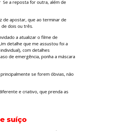
? Se a reposta for outra, além de
z de apostar, que ao terminar de
de dois ou três.
vidado a atualizar o filme de
 Um detalhe que me assustou foi a
ndividual), com detalhes
 caso de emergência, ponha a máscara
 principalmente se forem óbvias, não
iferente e criativo, que prenda as
e suíço