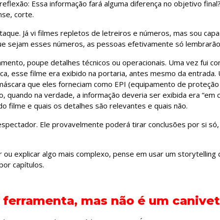
flexão: Essa informação fará alguma diferença no objetivo final
se, corte.
que. Já vi filmes repletos de letreiros e números, mas sou capa
 que sejam esses números, as pessoas efetivamente só lembrarão 
namento, poupe detalhes técnicos ou operacionais. Uma vez fui con
ca, esse filme era exibido na portaria, antes mesmo da entrada.
máscara que eles forneciam como EPI (equipamento de proteção i
, quando na verdade, a informação deveria ser exibida era “em
do filme e quais os detalhes são relevantes e quais não.
espectador. Ele provavelmente poderá tirar conclusões por si só,
r ou explicar algo mais complexo, pense em usar um storytelling d
por capítulos.
ferramenta, mas não é um canivet