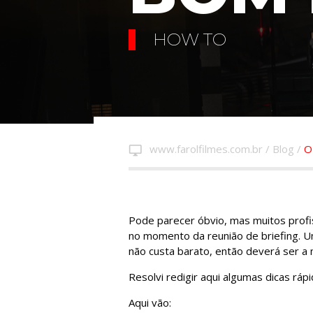
HOW TO
www.farolfilmes.com.br
/
Blog
/
O
desktop_windows
Pode parecer óbvio, mas muitos profi
no momento da reunião de briefing. U
não custa barato, então deverá ser a 
Resolvi redigir aqui algumas dicas ráp
Aqui vão: