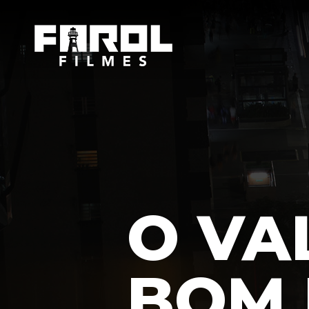
O VA
BOM 