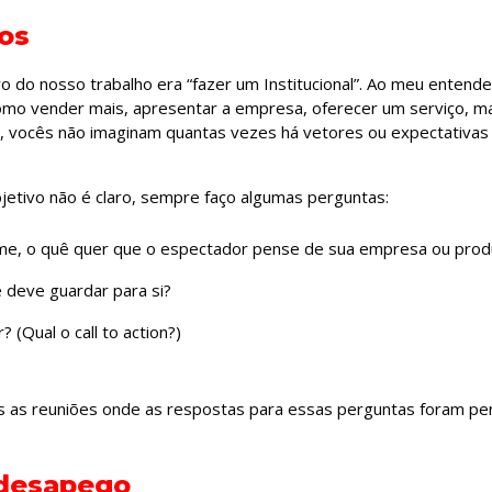
ros
o do nosso trabalho era “fazer um Institucional”. Ao meu entende
como vender mais, apresentar a empresa, oferecer um serviço, mas
m, vocês não imaginam quantas vezes há vetores ou expectativa
etivo não é claro, sempre faço algumas perguntas:
filme, o quê quer que o espectador pense de sua empresa ou pro
 deve guardar para si?
? (Qual o call to action?)
tas as reuniões onde as respostas para essas perguntas foram p
 desapego