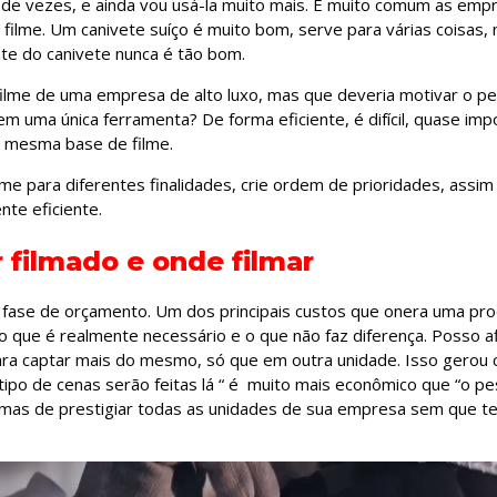
o de vezes, e ainda vou usá-la muito mais. É muito comum as emp
ilme. Um canivete suíço é muito bom, serve para várias coisas, 
ate do canivete nunca é tão bom.
ilme de uma empresa de alto luxo, mas que deveria motivar o pes
em uma única ferramenta? De forma eficiente, é difícil, quase impo
 a mesma base de filme.
me para diferentes finalidades, crie ordem de prioridades, assim f
nte eficiente.
 filmado e onde filmar
 fase de orçamento. Um dos principais custos que onera uma pro
 o que é realmente necessário e o que não faz diferença. Posso 
ara captar mais do mesmo, só que em outra unidade. Isso gerou c
po de cenas serão feitas lá “ é muito mais econômico que “o pes
ormas de prestigiar todas as unidades de sua empresa sem que 