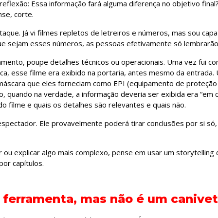
flexão: Essa informação fará alguma diferença no objetivo final
se, corte.
que. Já vi filmes repletos de letreiros e números, mas sou capa
 que sejam esses números, as pessoas efetivamente só lembrarão 
namento, poupe detalhes técnicos ou operacionais. Uma vez fui con
ca, esse filme era exibido na portaria, antes mesmo da entrada.
máscara que eles forneciam como EPI (equipamento de proteção i
, quando na verdade, a informação deveria ser exibida era “em
do filme e quais os detalhes são relevantes e quais não.
espectador. Ele provavelmente poderá tirar conclusões por si só,
r ou explicar algo mais complexo, pense em usar um storytelling d
por capítulos.
ferramenta, mas não é um canivet