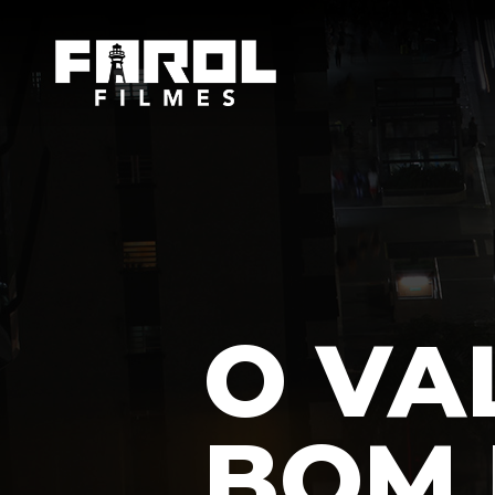
O VA
BOM 