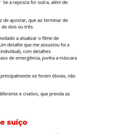
? Se a reposta for outra, além de
z de apostar, que ao terminar de
de dois ou três.
vidado a atualizar o filme de
 Um detalhe que me assustou foi a
ndividual), com detalhes
 caso de emergência, ponha a máscara
 principalmente se forem óbvias, não
iferente e criativo, que prenda as
e suíço