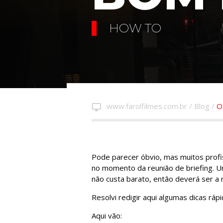
HOW TO
www.farolfilmes.com.br
/
Blog
/
O
desktop_windows
Pode parecer óbvio, mas muitos profi
no momento da reunião de briefing. U
não custa barato, então deverá ser a 
Resolvi redigir aqui algumas dicas ráp
Aqui vão: