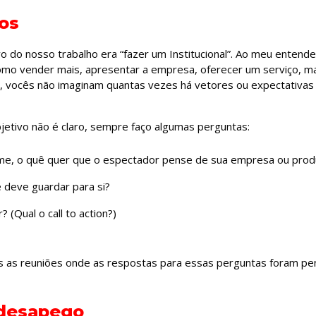
ros
o do nosso trabalho era “fazer um Institucional”. Ao meu entende
como vender mais, apresentar a empresa, oferecer um serviço, mas
m, vocês não imaginam quantas vezes há vetores ou expectativa
etivo não é claro, sempre faço algumas perguntas:
filme, o quê quer que o espectador pense de sua empresa ou pro
 deve guardar para si?
? (Qual o call to action?)
tas as reuniões onde as respostas para essas perguntas foram p
 desapego