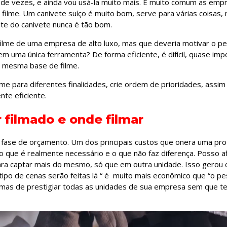
o de vezes, e ainda vou usá-la muito mais. É muito comum as emp
ilme. Um canivete suíço é muito bom, serve para várias coisas, 
ate do canivete nunca é tão bom.
ilme de uma empresa de alto luxo, mas que deveria motivar o pes
em uma única ferramenta? De forma eficiente, é difícil, quase impo
 a mesma base de filme.
me para diferentes finalidades, crie ordem de prioridades, assim f
nte eficiente.
 filmado e onde filmar
 fase de orçamento. Um dos principais custos que onera uma pro
 o que é realmente necessário e o que não faz diferença. Posso 
ara captar mais do mesmo, só que em outra unidade. Isso gerou c
po de cenas serão feitas lá “ é muito mais econômico que “o pes
ormas de prestigiar todas as unidades de sua empresa sem que 