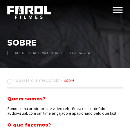
menu
SOBRE
EXPERIÊNCIA, CRIATIVIDADE E SEGURANÇA
www.farolfilmes.com.br
/
Sobre
desktop_windows
Quem somos?
Somos uma produtora de vídeo referência em conteúdo
audiovisual, com um time engajado e apaixonado pelo que faz!
O que fazemos?