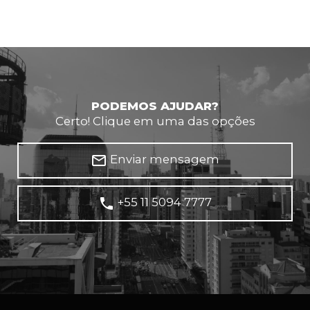
PODEMOS AJUDAR?
Certo! Clique em uma das opções
mail_outline
Enviar mensagem
phone
+55 11 5094 7777