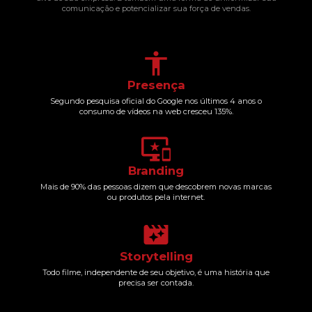
comunicação e potencializar sua força de vendas.
accessibility
Presença
Segundo pesquisa oficial do Google nos últimos 4 anos o
consumo de vídeos na web cresceu 135%.
important_devices
Branding
Mais de 90% das pessoas dizem que descobrem novas marcas
ou produtos pela internet.
movie_filter
Storytelling
Todo filme, independente de seu objetivo, é uma história que
precisa ser contada.