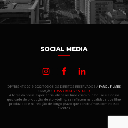
SOCIAL MEDIA
COPYRIGHT©2019-2022 TODOS OS DIREITOS RESERVADOS À
FAROL FILMES
.
CRIAÇÃO:
TOSS CREATIVE STUDIO
A força da nossa experiência, aliada ao time criativo in house e a nossa
capacidade de produção de storytelling, se refletem na qualidade dos filmes
produzidos e na relação de longo prazo que construímos com nossos
clientes.