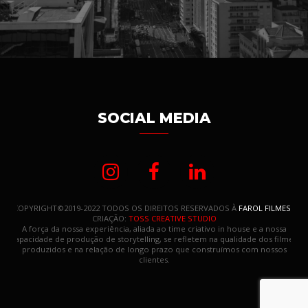
SOCIAL MEDIA
COPYRIGHT©2019-2022 TODOS OS DIREITOS RESERVADOS À
FAROL FILMES
.
CRIAÇÃO:
TOSS CREATIVE STUDIO
A força da nossa experiência, aliada ao time criativo in house e a nossa
capacidade de produção de storytelling, se refletem na qualidade dos filmes
produzidos e na relação de longo prazo que construímos com nossos
clientes.