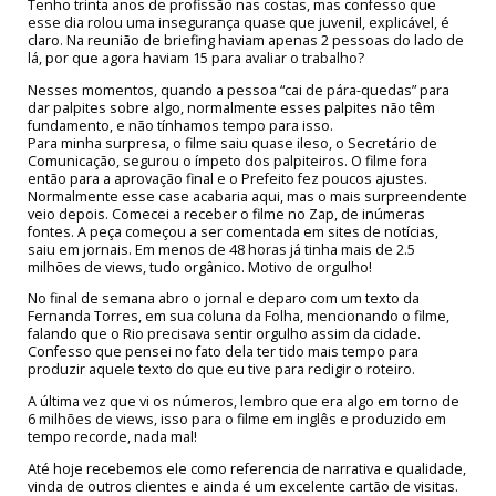
Tenho trinta anos de profissão nas costas, mas confesso que
esse dia rolou uma insegurança quase que juvenil, explicável, é
claro. Na reunião de briefing haviam apenas 2 pessoas do lado de
lá, por que agora haviam 15 para avaliar o trabalho?
Nesses momentos, quando a pessoa “cai de pára-quedas” para
dar palpites sobre algo, normalmente esses palpites não têm
fundamento, e não tínhamos tempo para isso.
Para minha surpresa, o filme saiu quase ileso, o Secretário de
Comunicação, segurou o ímpeto dos palpiteiros. O filme fora
então para a aprovação final e o Prefeito fez poucos ajustes.
Normalmente esse case acabaria aqui, mas o mais surpreendente
veio depois. Comecei a receber o filme no Zap, de inúmeras
fontes. A peça começou a ser comentada em sites de notícias,
saiu em jornais. Em menos de 48 horas já tinha mais de 2.5
milhões de views, tudo orgânico. Motivo de orgulho!
No final de semana abro o jornal e deparo com um texto da
Fernanda Torres, em sua coluna da Folha, mencionando o filme,
falando que o Rio precisava sentir orgulho assim da cidade.
Confesso que pensei no fato dela ter tido mais tempo para
produzir aquele texto do que eu tive para redigir o roteiro.
A última vez que vi os números, lembro que era algo em torno de
6 milhões de views, isso para o filme em inglês e produzido em
tempo recorde, nada mal!
Até hoje recebemos ele como referencia de narrativa e qualidade,
vinda de outros clientes e ainda é um excelente cartão de visitas.