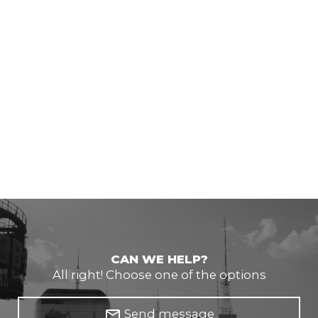
CAN WE HELP?
All right! Choose one of the options
mail_outline
Send message