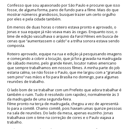
Confesso que sou apaixonado por São Paulo e procurei que isso
fosse, de alguma forma, pano de fundo para a filme. Mais do que
mostrar números grandiosos, busquei trazer um certo orgulho
por eles e pela cidade também.
Em menos de duas horas o roteiro estava pronto e aprovado, o
Jonas e sua equipe já não voava mais às cegas. Enquanto isso, o
time de edição vasculhava o arquivo da Farol Filmes em busca de
cenas que “aumentassem o caldo” e a trilha sonora estava sendo
composta.
Roteiro aprovado, equipe na rua e edição já pesquisando imagens
e começando a cobrir a locução, que já fora gravada na madrugada
de sábado mesmo, pelo grande Kevin, locutor nativo americano
que sempre trabalhamos em nossos filmes. A minha parte do job
estaria calma, se não fosse o Paulo, que me largou com a “granada
sem pino” nas mãos e foi para Brasília no domingo, para algumas
reuniões de trabalho.
O lado bom de se trabalhar com um Prefeito que adora trabalhar é
também o ruim. Tudo é resolvido com rapidez, normalmente às 3
da madrugada de uma segunda-feira.
Filme pronto na terça de madrugada, chegou a vez de apresentá-
lo para a comitê. Chamo comitê, pois haviam umas quinze pessoas
na sala de reuniões. Do lado da mesa, apenas euzinho. Jonas
trabalhava com o time na correção de cores e o Paulo viajava a
trabalho.