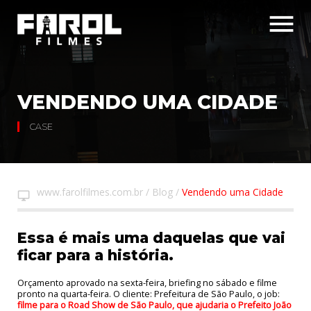
menu
VENDENDO UMA CIDADE
CASE
www.farolfilmes.com.br
/
Blog
/
Vendendo uma Cidade
desktop_windows
Essa é mais uma daquelas que vai
ficar para a história.
Orçamento aprovado na sexta-feira, briefing no sábado e filme
pronto na quarta-feira. O cliente: Prefeitura de São Paulo, o job:
filme para o Road Show de São Paulo, que ajudaria o Prefeito João