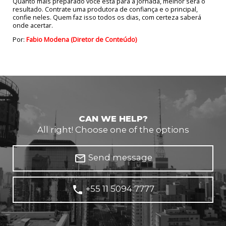
Quanto mais preparado você está para a jornada, melhor será o
resultado. Contrate uma produtora de confiança e o principal,
confie neles. Quem faz isso todos os dias, com certeza saberá
onde acertar.
Por:
Fabio Modena (Diretor de Conteúdo)
CAN WE HELP?
All right! Choose one of the options
mail_outline
Send message
phone
+55 11 5094 7777