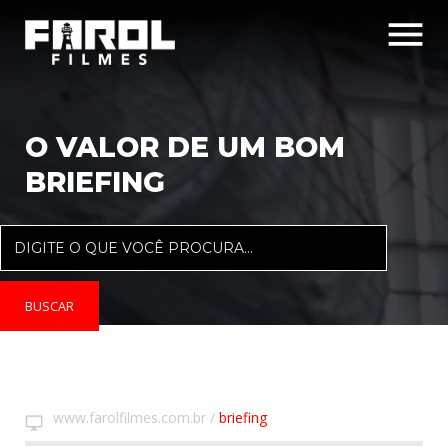
menu
O VALOR DE UM BOM
BRIEFING
www.farolfilmes.com.br
/
briefing
desktop_windows