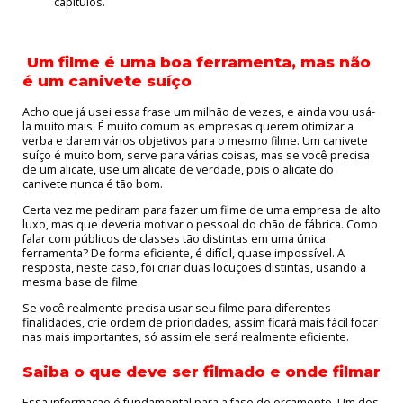
capítulos.
Um filme é uma boa ferramenta, mas não
é um canivete suíço
Acho que já usei essa frase um milhão de vezes, e ainda vou usá-
la muito mais. É muito comum as empresas querem otimizar a
verba e darem vários objetivos para o mesmo filme. Um canivete
suíço é muito bom, serve para várias coisas, mas se você precisa
de um alicate, use um alicate de verdade, pois o alicate do
canivete nunca é tão bom.
Certa vez me pediram para fazer um filme de uma empresa de alto
luxo, mas que deveria motivar o pessoal do chão de fábrica. Como
falar com públicos de classes tão distintas em uma única
ferramenta? De forma eficiente, é difícil, quase impossível. A
resposta, neste caso, foi criar duas locuções distintas, usando a
mesma base de filme.
Se você realmente precisa usar seu filme para diferentes
finalidades, crie ordem de prioridades, assim ficará mais fácil focar
nas mais importantes, só assim ele será realmente eficiente.
Saiba o que deve ser filmado e onde filmar
Essa informação é fundamental para a fase de orçamento. Um dos