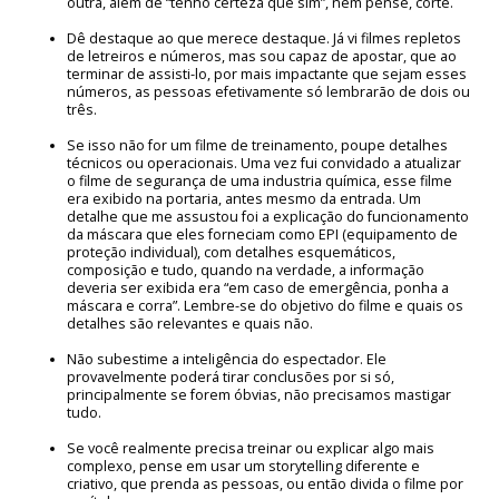
outra, além de “tenho certeza que sim”, nem pense, corte.
Dê destaque ao que merece destaque. Já vi filmes repletos
de letreiros e números, mas sou capaz de apostar, que ao
terminar de assisti-lo, por mais impactante que sejam esses
números, as pessoas efetivamente só lembrarão de dois ou
três.
Se isso não for um filme de treinamento, poupe detalhes
técnicos ou operacionais. Uma vez fui convidado a atualizar
o filme de segurança de uma industria química, esse filme
era exibido na portaria, antes mesmo da entrada. Um
detalhe que me assustou foi a explicação do funcionamento
da máscara que eles forneciam como EPI (equipamento de
proteção individual), com detalhes esquemáticos,
composição e tudo, quando na verdade, a informação
deveria ser exibida era “em caso de emergência, ponha a
máscara e corra”. Lembre-se do objetivo do filme e quais os
detalhes são relevantes e quais não.
Não subestime a inteligência do espectador. Ele
provavelmente poderá tirar conclusões por si só,
principalmente se forem óbvias, não precisamos mastigar
tudo.
Se você realmente precisa treinar ou explicar algo mais
complexo, pense em usar um storytelling diferente e
criativo, que prenda as pessoas, ou então divida o filme por