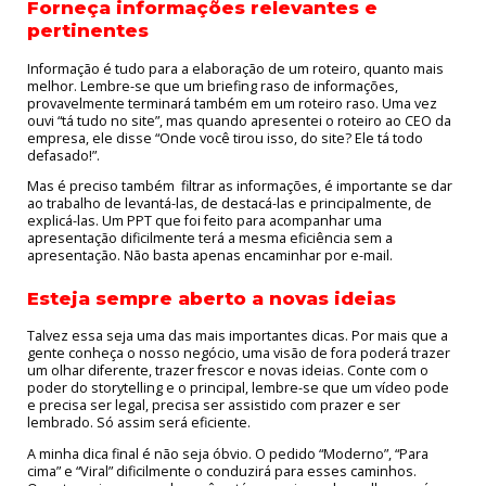
Forneça informações relevantes e
pertinentes
Informação é tudo para a elaboração de um roteiro, quanto mais
melhor. Lembre-se que um briefing raso de informações,
provavelmente terminará também em um roteiro raso. Uma vez
ouvi “tá tudo no site”, mas quando apresentei o roteiro ao CEO da
empresa, ele disse “Onde você tirou isso, do site? Ele tá todo
defasado!”.
Mas é preciso também filtrar as informações, é importante se dar
ao trabalho de levantá-las, de destacá-las e principalmente, de
explicá-las. Um PPT que foi feito para acompanhar uma
apresentação dificilmente terá a mesma eficiência sem a
apresentação. Não basta apenas encaminhar por e-mail.
Esteja sempre aberto a novas ideias
Talvez essa seja uma das mais importantes dicas. Por mais que a
gente conheça o nosso negócio, uma visão de fora poderá trazer
um olhar diferente, trazer frescor e novas ideias. Conte com o
poder do storytelling e o principal, lembre-se que um vídeo pode
e precisa ser legal, precisa ser assistido com prazer e ser
lembrado. Só assim será eficiente.
A minha dica final é não seja óbvio. O pedido “Moderno”, “Para
cima” e “Viral” dificilmente o conduzirá para esses caminhos.